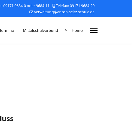
n: 09171 9684-0 oder 9684-11
Telefax: 09171 9684-20
verwaltung@anton-seitz-schule.de
">
Termine
Mittelschulverbund
Home
luss