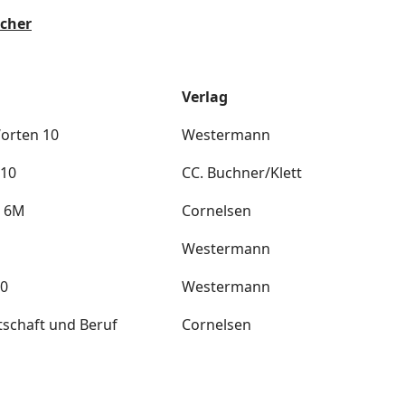
ücher
Verlag
orten 10
Westermann
M10
CC. Buchner/Klett
t 6M
Cornelsen
Westermann
10
Westermann
rtschaft und Beruf
Cornelsen