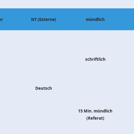
hr
NT (Externe)
mündlich
schriftlich
Deutsch
15 Min. mündlich
(Referat)