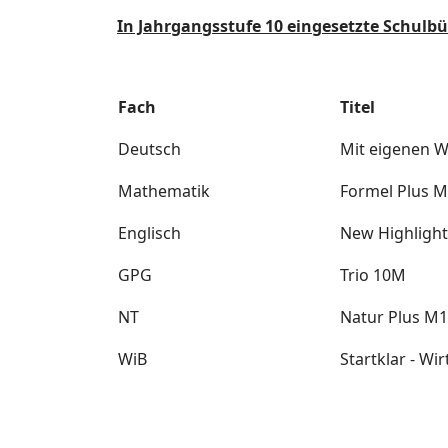
In Jahrgangsstufe 10 eingesetzte Schulb
Fach
Titel
Deutsch
Mit eigenen W
Mathematik
Formel Plus 
Englisch
New Highligh
GPG
Trio 10M
NT
Natur Plus M
WiB
Startklar - Wi